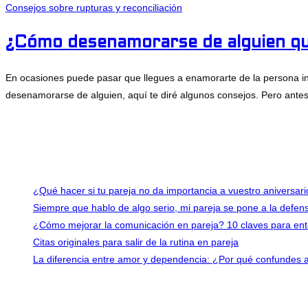
Consejos sobre rupturas y reconciliación
¿Cómo desenamorarse de alguien qu
En ocasiones puede pasar que llegues a enamorarte de la persona inc
desenamorarse de alguien, aquí te diré algunos consejos. Pero ant
Comentarios desactivados
en ¿Cómo desenamorarse de alguien que
julio 28, 2022
Últimas entradas
¿Qué hacer si tu pareja no da importancia a vuestro aniversar
Siempre que hablo de algo serio, mi pareja se pone a la defe
¿Cómo mejorar la comunicación en pareja? 10 claves para en
Citas originales para salir de la rutina en pareja
La diferencia entre amor y dependencia: ¿Por qué confundes 
Contacto