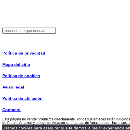
info@consejosdepareja.com
Buscador
Buscar
Información de interés
Política de privacidad
Mapa del sitio
Política de cookies
Aviso legal
Política de afiliación
Contacto
Esta página no vende productos directamente. Todos sus enlaces están dirigido
de Pareja. Amazon y el logo de Amazon son marcas de Amazon.com, Inc. o sus af
Usamos cookies para asegurar que te damos la mejor experiencia en 