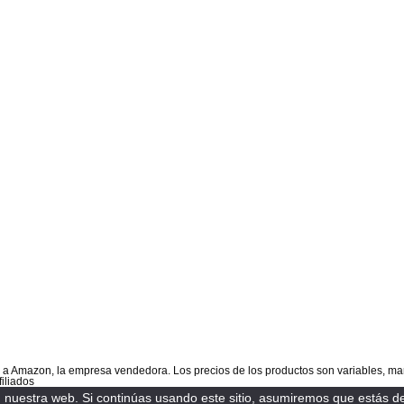
s a Amazon, la empresa vendedora. Los precios de los productos son variables, 
iliados
nuestra web. Si continúas usando este sitio, asumiremos que estás de