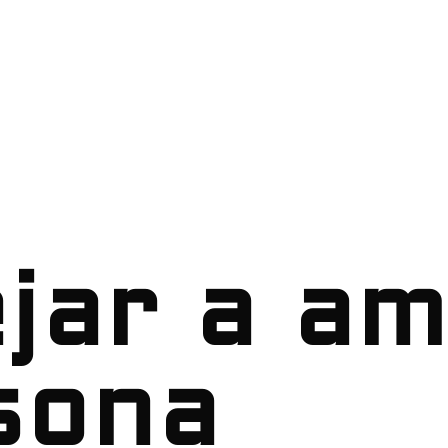
jar a am
sona