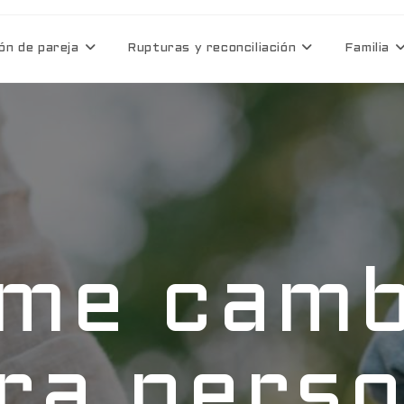
ón de pareja
Rupturas y reconciliación
Familia
 me camb
ra pers