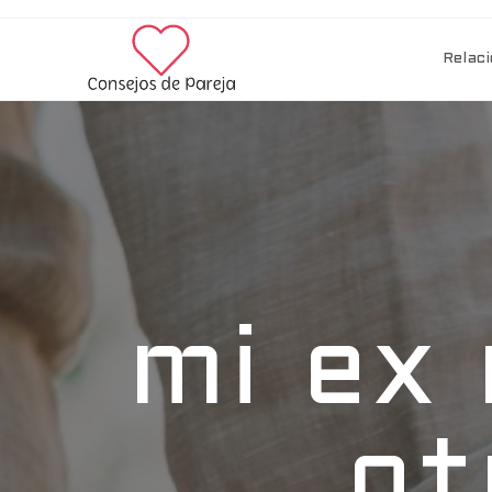
Relaci
mi ex
ot