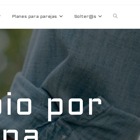
Planes para parejas
Solter@s
io por
ona