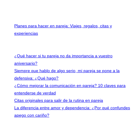
Planes para hacer en pareja: Viajes, regalos, citas y
experiencias
Últimas entradas
¿Qué hacer si tu pareja no da importancia a vuestro
aniversario?
Siempre que hablo de algo serio, mi pareja se pone a la
defensiva: ¿Qué hago?
¿Cómo mejorar la comunicación en pareja? 10 claves para
entenderse de verdad
Citas originales para salir de la rutina en pareja
La diferencia entre amor y dependencia: ¿Por qué confundes
apego con cariño?
Contacto