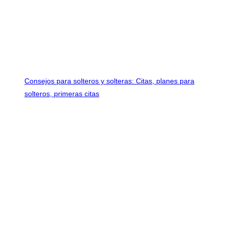
Consejos para solteros y solteras: Citas, planes para
solteros, primeras citas