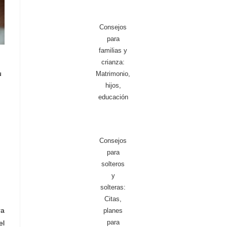
Consejos
para
familias y
crianza:
u
Matrimonio,
hijos,
educación
Consejos
para
solteros
y
solteras:
Citas,
ra
planes
para
el