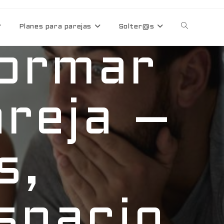
Planes para parejas
Solter@s
formar
areja –
s,
spacio