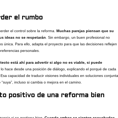
rder el rumbo
erder el control sobre la reforma.
Muchas parejas piensan que su
us ideas no se respetarán
. Sin embargo, un buen profesional no
 única. Para ello, adapta el proyecto para que las decisiones reflejen
preferencias personales.
itecto está ahí para advertir si algo no es viable, si puede
 lo hace desde una posición de diálogo, explicando el porqué de cada
. Esa capacidad de traducir visiones individuales en soluciones conjunt
 “suya”, incluso si cambia o mejora en el camino.
to positivo de una reforma bien
pareja si se gestiona bien.
Cuando ambos se sienten escuchados,