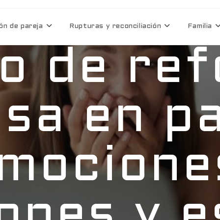
ón de pareja
Rupturas y reconciliación
Familia
to de re
sa en p
mocione
iones y e