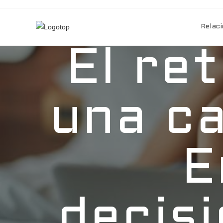
Relaci
El re
una ca
E
decis