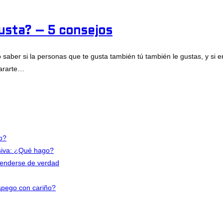
usta? – 5 consejos
er si la personas que te gusta también tú también le gustas, y si en 
pararte…
ta? – 5 consejos
io?
nsiva: ¿Qué hago?
tenderse de verdad
apego con cariño?