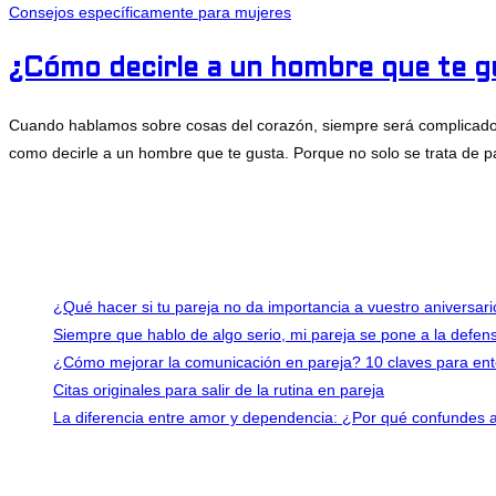
Consejos específicamente para mujeres
¿Cómo decirle a un hombre que te g
Cuando hablamos sobre cosas del corazón, siempre será complicado sab
como decirle a un hombre que te gusta. Porque no solo se trata de 
Comentarios desactivados
en ¿Cómo decirle a un hombre que te gus
junio 8, 2022
Últimas entradas
¿Qué hacer si tu pareja no da importancia a vuestro aniversar
Siempre que hablo de algo serio, mi pareja se pone a la defe
¿Cómo mejorar la comunicación en pareja? 10 claves para en
Citas originales para salir de la rutina en pareja
La diferencia entre amor y dependencia: ¿Por qué confundes 
Contacto