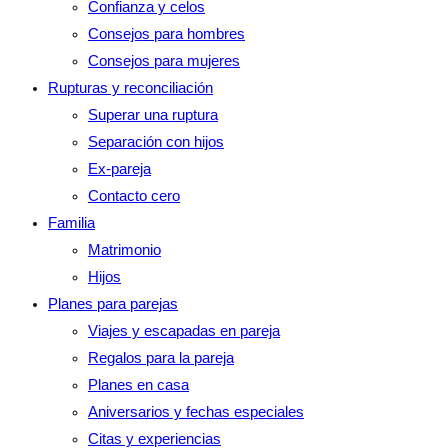
Confianza y celos
panel
Consejos para hombres
de
Consejos para mujeres
búsqueda.
Rupturas y reconciliación
Superar una ruptura
Separación con hijos
Ex-pareja
Contacto cero
Familia
Matrimonio
Hijos
Planes para parejas
Viajes y escapadas en pareja
Regalos para la pareja
Planes en casa
Aniversarios y fechas especiales
Citas y experiencias