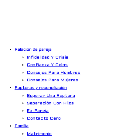
Ir
al
contenido
Relación de pareja
Infidelidad Y Crisis
Confianza Y Celos
Consejos Para Hombres
Consejos Para Mujeres
Rupturas y reconciliación
Superar Una Ruptura
Separación Con Hijos
Ex-Pareja
Contacto Cero
Familia
Matrimonio