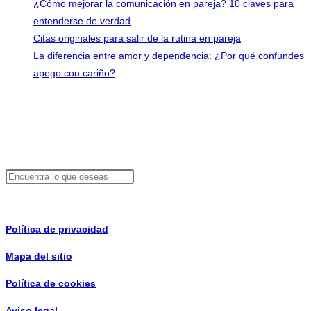
¿Cómo mejorar la comunicación en pareja? 10 claves para
entenderse de verdad
Citas originales para salir de la rutina en pareja
La diferencia entre amor y dependencia: ¿Por qué confundes
apego con cariño?
Contacto
info@consejosdepareja.com
Buscador
Buscar
Información de interés
Política de privacidad
Mapa del sitio
Política de cookies
Aviso legal