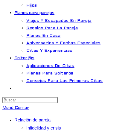
Hijos
Planes para parejas
Viajes Y Escapadas En Pareja
Regalos Para La Pareja
Planes En Casa
Aniversarios Y Fechas Especiales
Citas Y Experiencias
Solter@s
Aplicaciones De Citas
Planes Para Solteros
Consejos Para Las Primeras Citas
Alternar
búsqueda
Pulsa
de
Escape
Menú
Cerrar
la
para
web
Relación de pareja
cerrar
Infidelidad y crisis
el