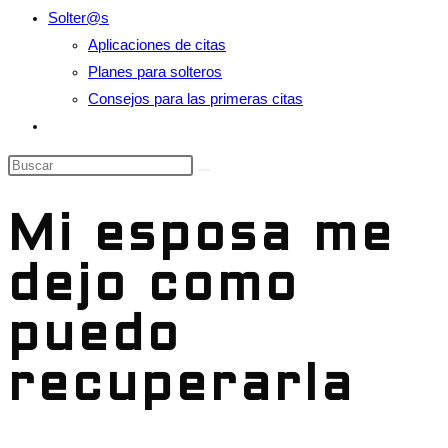
Solter@s
Aplicaciones de citas
Planes para solteros
Consejos para las primeras citas
Alternar
búsqueda
Buscar
de
en
la
esta
Mi esposa me
web
web
dejo como
puedo
recuperarla