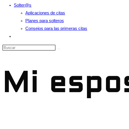
Solter@s
Aplicaciones de citas
Planes para solteros
Consejos para las primeras citas
Alternar
búsqueda
Buscar
de
en
la
esta
web
web
Mi espo