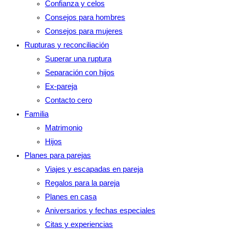
Confianza y celos
panel
Consejos para hombres
de
Consejos para mujeres
búsqueda.
Rupturas y reconciliación
Superar una ruptura
Separación con hijos
Ex-pareja
Contacto cero
Familia
Matrimonio
Hijos
Planes para parejas
Viajes y escapadas en pareja
Regalos para la pareja
Planes en casa
Aniversarios y fechas especiales
Citas y experiencias