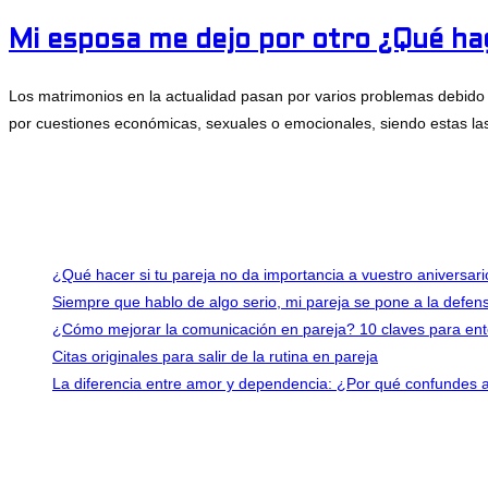
Mi esposa me dejo por otro ¿Qué ha
Los matrimonios en la actualidad pasan por varios problemas debido
por cuestiones económicas, sexuales o emocionales, siendo estas las
2 comentarios
febrero 1, 2017
Últimas entradas
¿Qué hacer si tu pareja no da importancia a vuestro aniversar
Siempre que hablo de algo serio, mi pareja se pone a la defe
¿Cómo mejorar la comunicación en pareja? 10 claves para en
Citas originales para salir de la rutina en pareja
La diferencia entre amor y dependencia: ¿Por qué confundes 
Contacto
info@consejosdepareja.com