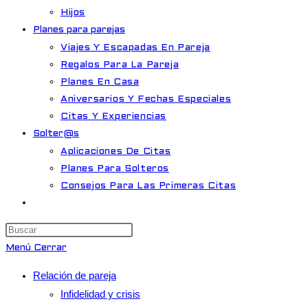
Hijos
Planes para parejas
Viajes Y Escapadas En Pareja
Regalos Para La Pareja
Planes En Casa
Aniversarios Y Fechas Especiales
Citas Y Experiencias
Solter@s
Aplicaciones De Citas
Planes Para Solteros
Consejos Para Las Primeras Citas
Alternar
búsqueda
Pulsa
de
Escape
Menú
Cerrar
la
para
web
Relación de pareja
cerrar
Infidelidad y crisis
el