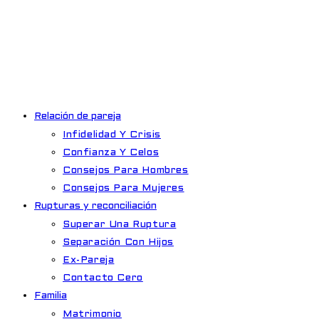
Ir
al
contenido
Relación de pareja
Infidelidad Y Crisis
Confianza Y Celos
Consejos Para Hombres
Consejos Para Mujeres
Rupturas y reconciliación
Superar Una Ruptura
Separación Con Hijos
Ex-Pareja
Contacto Cero
Familia
Matrimonio