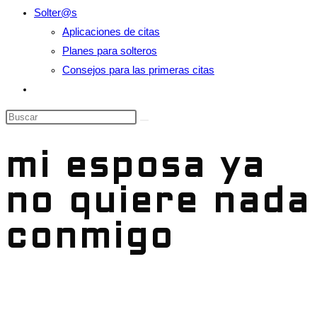
Solter@s
Aplicaciones de citas
Planes para solteros
Consejos para las primeras citas
Alternar
búsqueda
Buscar
de
en
la
esta
mi esposa ya
web
web
no quiere nada
conmigo