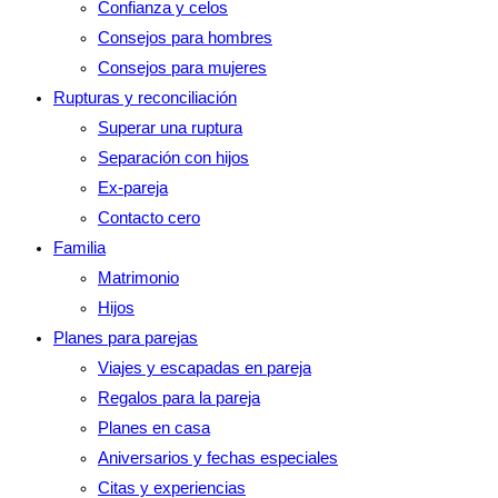
Confianza y celos
panel
Consejos para hombres
de
Consejos para mujeres
búsqueda.
Rupturas y reconciliación
Superar una ruptura
Separación con hijos
Ex-pareja
Contacto cero
Familia
Matrimonio
Hijos
Planes para parejas
Viajes y escapadas en pareja
Regalos para la pareja
Planes en casa
Aniversarios y fechas especiales
Citas y experiencias