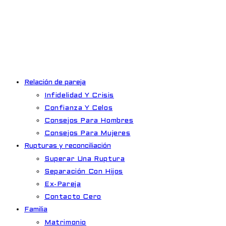
Ir
al
contenido
Relación de pareja
Infidelidad Y Crisis
Confianza Y Celos
Consejos Para Hombres
Consejos Para Mujeres
Rupturas y reconciliación
Superar Una Ruptura
Separación Con Hijos
Ex-Pareja
Contacto Cero
Familia
Matrimonio