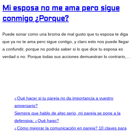
Mi esposa no me ama pero sigue
conmigo ¿Porque?
Puede sonar como una broma de mal gusto que tu esposa te diga
que ya no te ama pero sigue contigo, y claro esto nos puede llegar
a confundir, porque no podrás saber si lo que dice tu esposa es
verdad o no. Porque todas sus acciones demuestran lo contrario,…
3 comentarios
abril 5, 2019
Últimas entradas
¿Qué hacer si tu pareja no da importancia a vuestro
aniversario?
Siempre que hablo de algo serio, mi pareja se pone a la
defensiva: ¿Qué hago?
¿Cómo mejorar la comunicación en pareja? 10 claves para