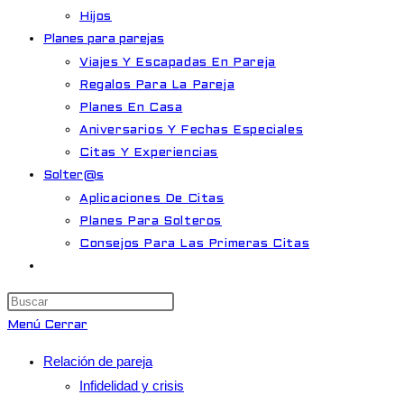
Hijos
Planes para parejas
Viajes Y Escapadas En Pareja
Regalos Para La Pareja
Planes En Casa
Aniversarios Y Fechas Especiales
Citas Y Experiencias
Solter@s
Aplicaciones De Citas
Planes Para Solteros
Consejos Para Las Primeras Citas
Alternar
búsqueda
Pulsa
de
Escape
Menú
Cerrar
la
para
web
Relación de pareja
cerrar
Infidelidad y crisis
el