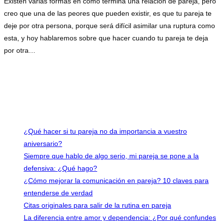
Existen varias formas en como termina una relación de pareja, pero
creo que una de las peores que pueden existir, es que tu pareja te
deje por otra persona, porque será difícil asimilar una ruptura como
esta, y hoy hablaremos sobre que hacer cuando tu pareja te deja
por otra…
Comentarios desactivados
en ¿Qué hacer cuando tu pareja te deja
por otra persona?
diciembre 21, 2021
Últimas entradas
¿Qué hacer si tu pareja no da importancia a vuestro
aniversario?
Siempre que hablo de algo serio, mi pareja se pone a la
defensiva: ¿Qué hago?
¿Cómo mejorar la comunicación en pareja? 10 claves para
entenderse de verdad
Citas originales para salir de la rutina en pareja
La diferencia entre amor y dependencia: ¿Por qué confundes