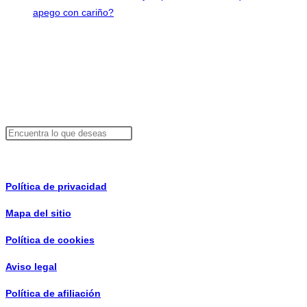
apego con cariño?
Contacto
info@consejosdepareja.com
Buscador
Buscar
Información de interés
Política de privacidad
Mapa del sitio
Política de cookies
Aviso legal
Política de afiliación