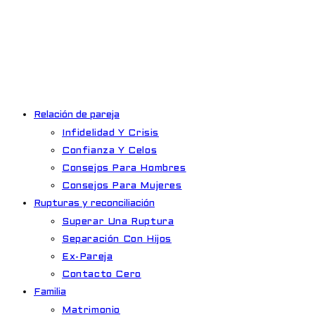
Ir
al
contenido
Relación de pareja
Infidelidad Y Crisis
Confianza Y Celos
Consejos Para Hombres
Consejos Para Mujeres
Rupturas y reconciliación
Superar Una Ruptura
Separación Con Hijos
Ex-Pareja
Contacto Cero
Familia
Matrimonio