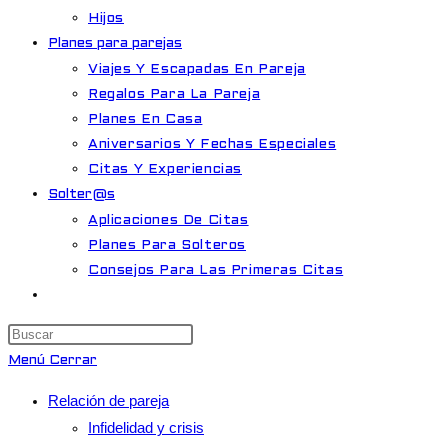
Hijos
Planes para parejas
Viajes Y Escapadas En Pareja
Regalos Para La Pareja
Planes En Casa
Aniversarios Y Fechas Especiales
Citas Y Experiencias
Solter@s
Aplicaciones De Citas
Planes Para Solteros
Consejos Para Las Primeras Citas
Alternar
búsqueda
Pulsa
de
Escape
Menú
Cerrar
la
para
web
Relación de pareja
cerrar
Infidelidad y crisis
el