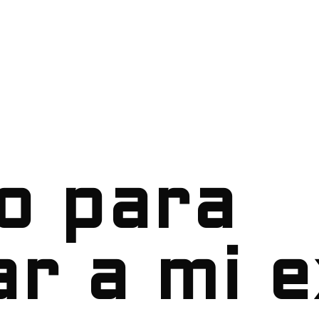
o para
r a mi e