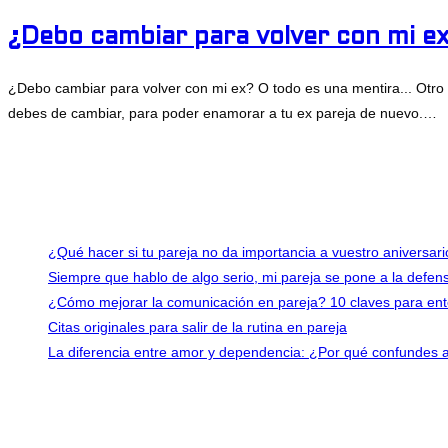
¿Debo cambiar para volver con mi ex
¿Debo cambiar para volver con mi ex? O todo es una mentira... Otro 
debes de cambiar, para poder enamorar a tu ex pareja de nuevo.…
en
Comentarios desactivados
¿Debo
abril 26, 2021
cambiar
Últimas entradas
para
volver
¿Qué hacer si tu pareja no da importancia a vuestro aniversar
con
Siempre que hablo de algo serio, mi pareja se pone a la defe
mi
¿Cómo mejorar la comunicación en pareja? 10 claves para en
ex?
Citas originales para salir de la rutina en pareja
¿Si
La diferencia entre amor y dependencia: ¿Por qué confundes 
o
Contacto
no?
info@consejosdepareja.com