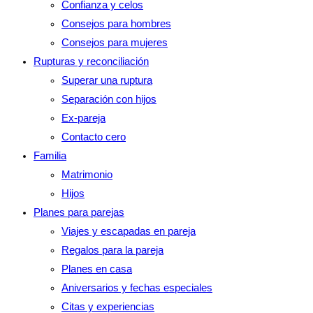
Confianza y celos
panel
Consejos para hombres
de
Consejos para mujeres
búsqueda.
Rupturas y reconciliación
Superar una ruptura
Separación con hijos
Ex-pareja
Contacto cero
Familia
Matrimonio
Hijos
Planes para parejas
Viajes y escapadas en pareja
Regalos para la pareja
Planes en casa
Aniversarios y fechas especiales
Citas y experiencias