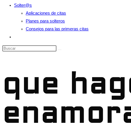
Solter@s
Aplicaciones de citas
Planes para solteros
Consejos para las primeras citas
Alternar
búsqueda
Buscar
de
en
la
esta
web
web
que hag
enamora