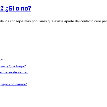
? ¿Si o no?
de los consejos más populares que existe aparte del contacto cero par
io?
nsiva: ¿Qué hago?
tenderse de verdad
apego con cariño?