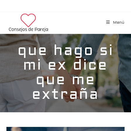
Menú
que hago si
mi ex dice
que me
extraña