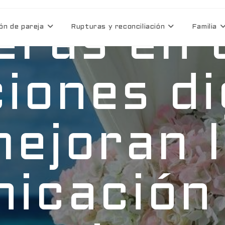
ras en 
ón de pareja
Rupturas y reconciliación
Familia
ciones di
ejoran 
icación