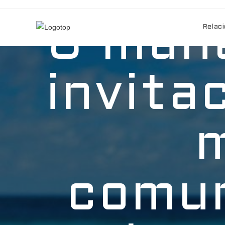
8 mane
Relaci
invita
m
comun