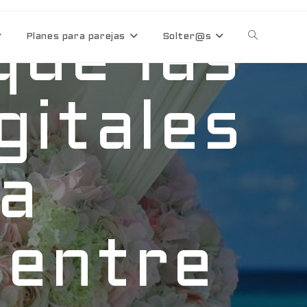
que las
Planes para parejas
Solter@s
gitales
la
 entre