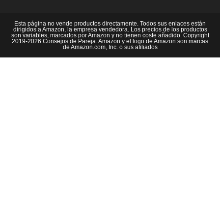
Esta página no vende productos directamente. Todos sus enlaces están
dirigidos a Amazon, la empresa vendedora. Los precios de los productos
son variables, marcados por Amazon y no tienen coste añadido. Copyright
2019-2026 Consejos de Pareja. Amazon y el logo de Amazon son marcas
de Amazon.com, Inc. o sus afiliados