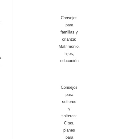
Consejos
s
para
familias y
crianza:
Matrimonio,
hijos,
e
educación
n
Consejos
para
solteros
y
solteras:
Citas,
planes
para