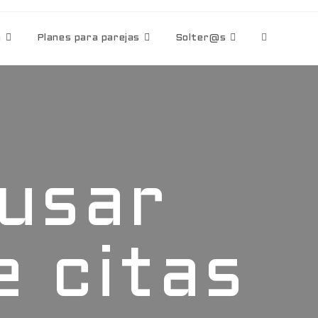
a
Planes para parejas
Solter@s
 usar
e citas