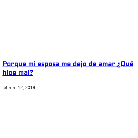
Porque mi esposa me dejo de amar ¿Qué
hice mal?
febrero 12, 2019