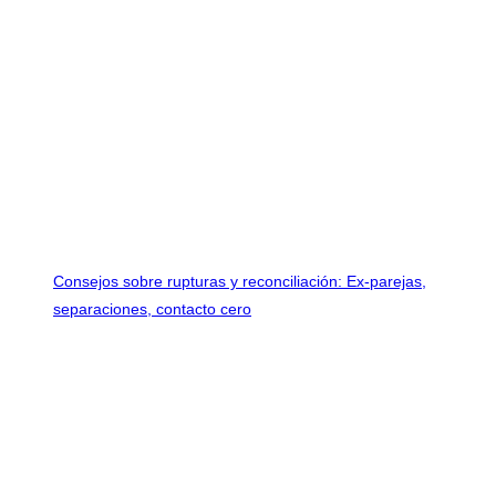
Consejos sobre rupturas y reconciliación: Ex-parejas,
separaciones, contacto cero