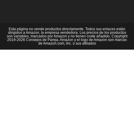
Esta página no vende productos directamente. Todos sus enlaces están
dirigidos a Amazon, la empresa vendedora. Los precios de los productos
son variables, marcados por Amazon y no tienen coste añadido. Copyright
2019-2026 Consejos de Pareja. Amazon y el logo de Amazon son marcas
de Amazon.com, Inc. o sus afiliados