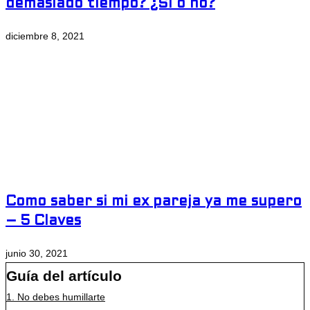
demasiado tiempo? ¿Si o no?
diciembre 8, 2021
Como saber si mi ex pareja ya me supero
– 5 Claves
junio 30, 2021
Guía del artículo
1.
No debes humillarte