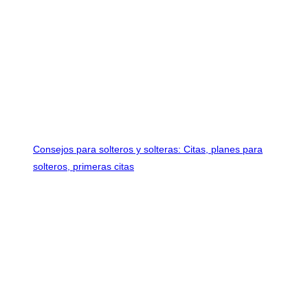
Consejos para solteros y solteras: Citas, planes para
solteros, primeras citas