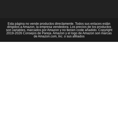
Esta página no vende productos directamente. Todos sus enlaces están
dirigidos a Amazon, la empresa vendedora. Los precios de los productos
son variables, marcados por Amazon y no tienen coste añadido. Copyright
2019-2026 Consejos de Pareja. Amazon y el logo de Amazon son marcas
de Amazon.com, Inc. o sus afiliados