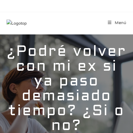
Menú
¿Podré volver
con mi ex si
ya paso
demasiado
tiempo? ¿Si o
no?