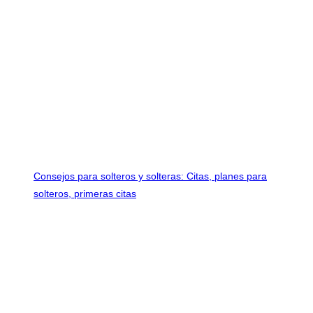
Consejos para solteros y solteras: Citas, planes para
solteros, primeras citas