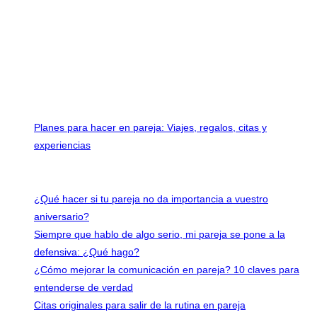
Planes para hacer en pareja: Viajes, regalos, citas y
experiencias
Últimas entradas
¿Qué hacer si tu pareja no da importancia a vuestro
aniversario?
Siempre que hablo de algo serio, mi pareja se pone a la
defensiva: ¿Qué hago?
¿Cómo mejorar la comunicación en pareja? 10 claves para
entenderse de verdad
Citas originales para salir de la rutina en pareja